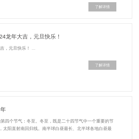
了解详情
24龙年大吉，元旦快乐！
，元旦快乐！ ...
了解详情
如年
天的第四个节气：冬至。冬至，既是二十四节气中一个重要的节
，太阳直射南回归线。南半球白昼最长、北半球各地白昼最