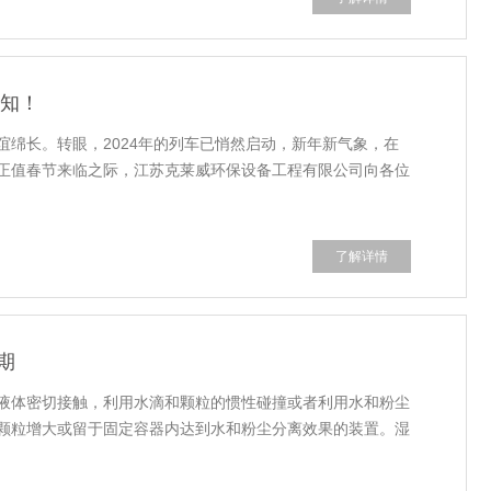
通知！
绵长。转眼，2024年的列车已悄然启动，新年新气象，在
正值春节来临之际，江苏克莱威环保设备工程有限公司向各位
了解详情
期
液体密切接触，利用水滴和颗粒的惯性碰撞或者利用水和粉尘
颗粒增大或留于固定容器内达到水和粉尘分离效果的装置。湿