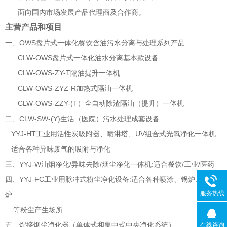
面向国内市场发展产品代理商及合作商。
主营产品和项目
一、OWS盘片式一体化餐饮含油污水分离与处理系列产品
CLW-OWS盘片式一体化油水分离基本款设备
CLW-OWS-ZY-T隔油提升一体机
CLW-OWS-ZYZ-R加热式隔油一体机
CLW-OWS-ZZY-(T）全自动除渣隔油（提升）一体机
二、CLW-SW-(Y)生活（医院）污水处理成套设备
YYJ-HT工业用活性炭吸附器、喷淋塔、UV组合式光氧净化一体机
适合各种异味废气的吸附与净化
三、YYJ-W油烟净化/异味去除/烟尘净化一体机:适合餐饮/工业/医药
四、YYJ-FC工业用脉冲式粉尘净化设备:适合各种喷涂、锅炉、冶炼
服务热线
炉
等粉尘产生场所
五、焊接烟尘净化器（单体式和集中式中央净化系统）
在线咨询