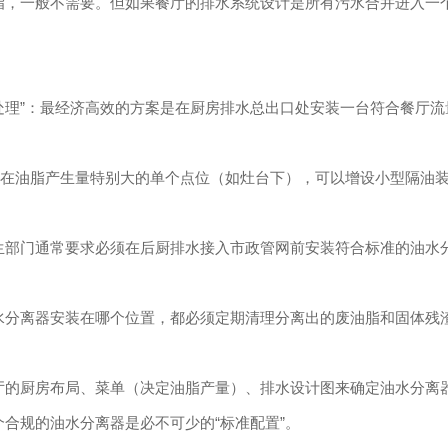
脂，一般不需要。但如果餐厅的排水系统设计是所有污水合并进入一
散处理”：最经济高效的方案是在厨房排水总出口处安装一台符合餐厅
充：在油脂产生量特别大的单个点位（如灶台下），可以增设小型隔油
生部门通常要求必须在后厨排水接入市政管网前安装符合标准的油水分
水分离器
安装在哪个位置，都必须定期清理分离出的废油脂和固体残
厅的厨房布局、菜单（决定油脂产量）、排水设计图来确定油水分离
合规的油水分离器是必不可少的“标准配置”。