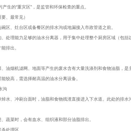
污产生的“重灾区”，是监管和环保检查的重点。
重要、最常见）
洗碗区、灶台区或备餐区的排水沟或地漏接入市政管道之前。
的、处理能力足够的油水分离器，用于集中处理整个厨房区域（包括
才能排出。
碟、油烟机滤网、地面等产生的废水含有大量洗涤剂和食物油脂，是
可能较高，需选择耐高温的油水分离设备。
水沟
掉焯水、冲刷台面时，油脂和食物残渣直接进入下水道。此处的排水
类、蔬菜时，会有血水、组织液和部分油脂排出。
宰杀处理区