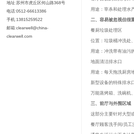
地址:苏州市虎丘区何山路368号
用途：宰杀和处理水
电话:0512-66613386
二、容易被忽视但很
手机:13815259522
邮箱:clearwell@china-
餐厨垃圾处理区
clearwell.com
位置：垃圾桶冲洗处
用途：冲洗带有油污
地面清洁排水口
用途：每天拖洗厨房
新型设备的特殊排水
万能蒸烤箱、洗碗机
三、前厅与外围区域
这部分主要针对大型
餐厅顾客洗手间/员工