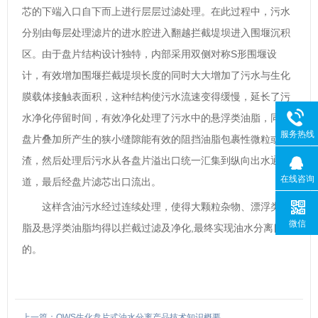
芯的下端入口自下而上进行层层过滤处理。在此过程中，污水
分别由每层处理滤片的进水腔进入翻越拦截堤坝进入围堰沉积
区。由于盘片结构设计独特，内部采用双侧对称S形围堰设
计，有效增加围堰拦截堤坝长度的同时大大增加了污水与生化
膜载体接触表面积，这种结构使污水流速变得缓慢，延长了污
水净化停留时间，有效净化处理了污水中的悬浮类油脂，同时
服务热线
盘片叠加所产生的狭小缝隙能有效的阻挡油脂包裹性微粒或细
渣，然后处理后污水从各盘片溢出口统一汇集到纵向出水通
在线咨询
道，最后经盘片滤芯出口流出。
这样含油污水经过连续处理，使得大颗粒杂物、漂浮类油
微信
脂及悬浮类油脂均得以拦截过滤及净化,最终实现油水分离目
的。
上一篇：OWS生化盘片式油水分离产品技术知识概要