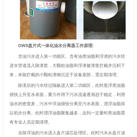
OWS盘片式一体化油水分离器工作原理:
含油污水进入第一功能区。含有油类油脂和浮渣的污水经
进水管道流入除渣筐，大颗粒油脂和浮渣被渣筐拦截并沉积下
来，未能拦截的小颗粒渣物沉淀于设备底部，需定期清理。
除渣后的污水经过隔板进入第二功能区，此时悬浮类油脂
很快上升至水表面，重力作用下污水流速逐渐趋于稳定，利用
油水的密度差，污水中浮油很快分离至污水表面，漂浮油脂得
以初步分离。此时漂浮油脂聚集越多，达到一定量时类油脂需
有专业人员定期清理。
去除浮油的污水进入盘片滤芯处理区。此时污水从盘片滤